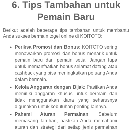
6.
Tips Tambahan untuk
Pemain Baru
Berikut adalah beberapa tips tambahan untuk membantu
Anda sukses bermain togel online di KOITOTO:
Periksa Promosi dan Bonus
: KOITOTO sering
menawarkan promosi dan bonus menarik untuk
pemain baru dan pemain setia. Jangan lupa
untuk memanfaatkan bonus selamat datang atau
cashback yang bisa meningkatkan peluang Anda
dalam bermain.
Kelola Anggaran dengan Bijak
: Pastikan Anda
memiliki anggaran khusus untuk bermain dan
tidak menggunakan dana yang seharusnya
digunakan untuk kebutuhan penting lainnya.
Pahami Aturan Permainan
: Sebelum
memasang taruhan, pastikan Anda memahami
aturan dan strategi dari setiap jenis permainan