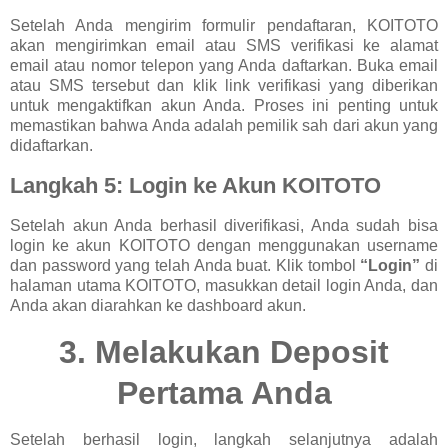
Setelah Anda mengirim formulir pendaftaran, KOITOTO
akan mengirimkan email atau SMS verifikasi ke alamat
email atau nomor telepon yang Anda daftarkan. Buka email
atau SMS tersebut dan klik link verifikasi yang diberikan
untuk mengaktifkan akun Anda. Proses ini penting untuk
memastikan bahwa Anda adalah pemilik sah dari akun yang
didaftarkan.
Langkah 5: Login ke Akun KOITOTO
Setelah akun Anda berhasil diverifikasi, Anda sudah bisa
login ke akun KOITOTO dengan menggunakan username
dan password yang telah Anda buat. Klik tombol
“Login”
di
halaman utama KOITOTO, masukkan detail login Anda, dan
Anda akan diarahkan ke dashboard akun.
3.
Melakukan Deposit
Pertama Anda
Setelah berhasil login, langkah selanjutnya adalah