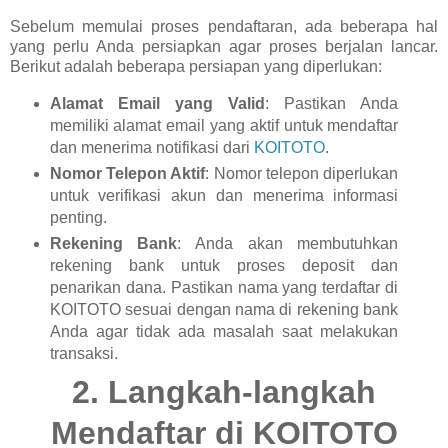
Sebelum memulai proses pendaftaran, ada beberapa hal
yang perlu Anda persiapkan agar proses berjalan lancar.
Berikut adalah beberapa persiapan yang diperlukan:
Alamat Email yang Valid
: Pastikan Anda
memiliki alamat email yang aktif untuk mendaftar
dan menerima notifikasi dari
KOITOTO
.
Nomor Telepon Aktif
: Nomor telepon diperlukan
untuk verifikasi akun dan menerima informasi
penting.
Rekening Bank
: Anda akan membutuhkan
rekening bank untuk proses deposit dan
penarikan dana. Pastikan nama yang terdaftar di
KOITOTO sesuai dengan nama di rekening bank
Anda agar tidak ada masalah saat melakukan
transaksi.
2.
Langkah-langkah
Mendaftar di KOITOTO