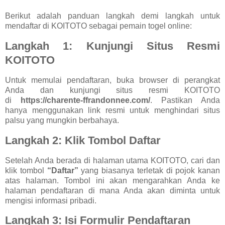
Berikut adalah panduan langkah demi langkah untuk
mendaftar di KOITOTO sebagai pemain togel online:
Langkah 1: Kunjungi Situs Resmi
KOITOTO
Untuk memulai pendaftaran, buka browser di perangkat
Anda dan kunjungi situs resmi KOITOTO
di
https://charente-ffrandonnee.com/
. Pastikan Anda
hanya menggunakan link resmi untuk menghindari situs
palsu yang mungkin berbahaya.
Langkah 2: Klik Tombol Daftar
Setelah Anda berada di halaman utama KOITOTO, cari dan
klik tombol
“Daftar”
yang biasanya terletak di pojok kanan
atas halaman. Tombol ini akan mengarahkan Anda ke
halaman pendaftaran di mana Anda akan diminta untuk
mengisi informasi pribadi.
Langkah 3: Isi Formulir Pendaftaran