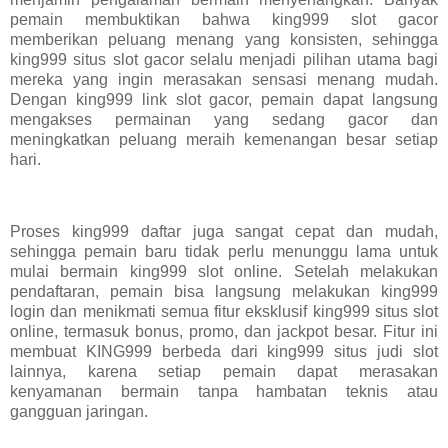
pemain membuktikan bahwa king999 slot gacor
memberikan peluang menang yang konsisten, sehingga
king999 situs slot gacor selalu menjadi pilihan utama bagi
mereka yang ingin merasakan sensasi menang mudah.
Dengan king999 link slot gacor, pemain dapat langsung
mengakses permainan yang sedang gacor dan
meningkatkan peluang meraih kemenangan besar setiap
hari.
Proses king999 daftar juga sangat cepat dan mudah,
sehingga pemain baru tidak perlu menunggu lama untuk
mulai bermain king999 slot online. Setelah melakukan
pendaftaran, pemain bisa langsung melakukan king999
login dan menikmati semua fitur eksklusif king999 situs slot
online, termasuk bonus, promo, dan jackpot besar. Fitur ini
membuat KING999 berbeda dari king999 situs judi slot
lainnya, karena setiap pemain dapat merasakan
kenyamanan bermain tanpa hambatan teknis atau
gangguan jaringan.