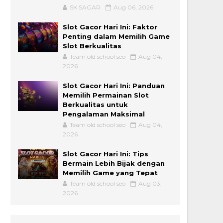
SK SAGAR
Aug 06, 2026
Slot Gacor Hari Ini: Faktor
Penting dalam Memilih Game
Slot Berkualitas
Team old school seo
Aug 04,
2026
Slot Gacor Hari Ini: Panduan
Memilih Permainan Slot
Berkualitas untuk
Pengalaman Maksimal
Team old school seo
Aug 04,
2026
Slot Gacor Hari Ini: Tips
Bermain Lebih Bijak dengan
Memilih Game yang Tepat
Team old school seo
Aug 03,
2026