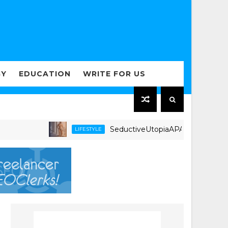
GY
EDUCATION
WRITE FOR US
SeductiveUtopiaAPAC.com Expands Region
LIFESTYLE