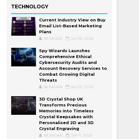
TECHNOLOGY
Current Industry View on Buy
Email List-Based Marketing
Plans
SK SAGAR
Jul 08, 2026
Spy Wizards Launches
Comprehensive Ethical
Cybersecurity Audits and
Account Recovery Services to
Combat Growing Digital
Threats
SK SAGAR
Jul 03, 2026
3D Crystal Shop UK
Transforms Precious
Memories into Timeless
Crystal Keepsakes with
Personalised 2D and 3D
Crystal Engraving
SK SAGAR
Jun 11, 2026