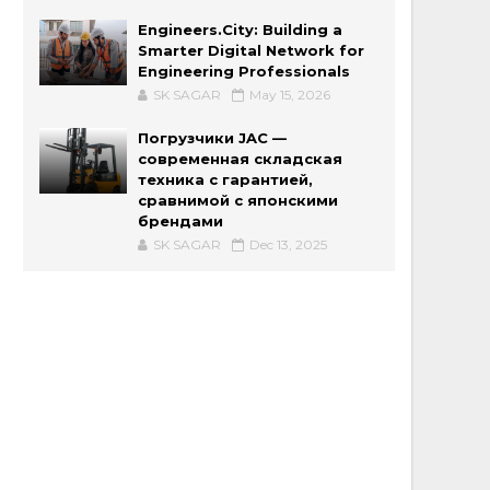
Engineers.City: Building a
Smarter Digital Network for
Engineering Professionals
SK SAGAR
May 15, 2026
Погрузчики JAC —
современная складская
техника с гарантией,
сравнимой с японскими
брендами
SK SAGAR
Dec 13, 2025