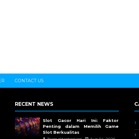
ER
CONTACT US
RECENT NEWS
C
Slot Gacor Hari Ini: Faktor
Penting dalam Memilih Game
Slot Berkualitas
Team old school seo
Aug 04, 2026