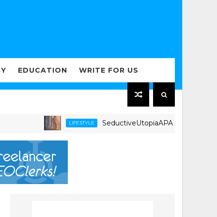
GY
EDUCATION
WRITE FOR US
SeductiveUtopiaAPAC.com Expands Region
LIFESTYLE