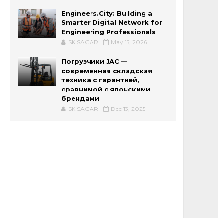
Engineers.City: Building a
Smarter Digital Network for
Engineering Professionals
SK SAGAR
May 15, 2026
Погрузчики JAC —
современная складская
техника с гарантией,
сравнимой с японскими
брендами
SK SAGAR
Dec 13, 2025