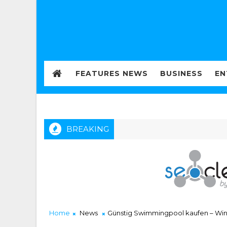
FEATURES NEWS
BUSINESS
EN
BREAKING
ot Gacor Hari Ini: Tips Bermain Lebih Bijak dengan Memilih Ga
Home
News
Günstig Swimmingpool kaufen – Wint