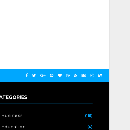
ATEGORIES
Business
(115)
Education
(4)