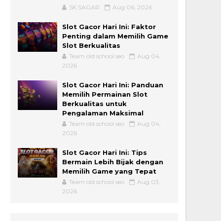
SK SAGAR
Aug 06, 2026
Slot Gacor Hari Ini: Faktor
Penting dalam Memilih Game
Slot Berkualitas
Team old school seo
Aug 04,
2026
Slot Gacor Hari Ini: Panduan
Memilih Permainan Slot
Berkualitas untuk
Pengalaman Maksimal
Team old school seo
Aug 04,
2026
Slot Gacor Hari Ini: Tips
Bermain Lebih Bijak dengan
Memilih Game yang Tepat
Team old school seo
Aug 03,
2026