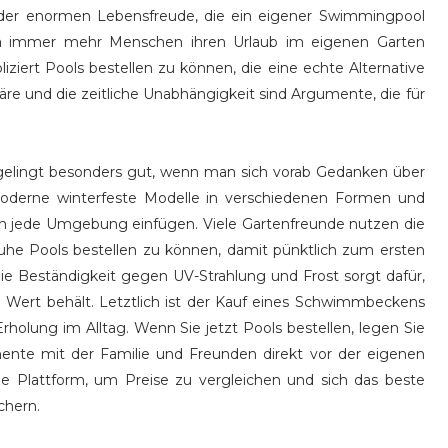
 der enormen Lebensfreude, die ein eigener Swimmingpool
 immer mehr Menschen ihren Urlaub im eigenen Garten
iziert Pools bestellen zu können, die eine echte Alternative
häre und die zeitliche Unabhängigkeit sind Argumente, die für
t gelingt besonders gut, wenn man sich vorab Gedanken über
derne winterfeste Modelle in verschiedenen Formen und
ch in jede Umgebung einfügen. Viele Gartenfreunde nutzen die
 Ruhe Pools bestellen zu können, damit pünktlich zum ersten
Die Beständigkeit gegen UV-Strahlung und Frost sorgt dafür,
en Wert behält. Letztlich ist der Kauf eines Schwimmbeckens
holung im Alltag. Wenn Sie jetzt Pools bestellen, legen Sie
nte mit der Familie und Freunden direkt vor der eigenen
eale Plattform, um Preise zu vergleichen und sich das beste
chern.