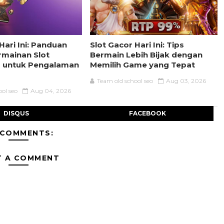
Hari Ini: Panduan
Slot Gacor Hari Ini: Tips
rmainan Slot
Bermain Lebih Bijak dengan
s untuk Pengalaman
Memilih Game yang Tepat
Team old school seo
Aug 03, 2026
ool seo
Aug 04, 2026
DISQUS
FACEBOOK
 COMMENTS:
T A COMMENT