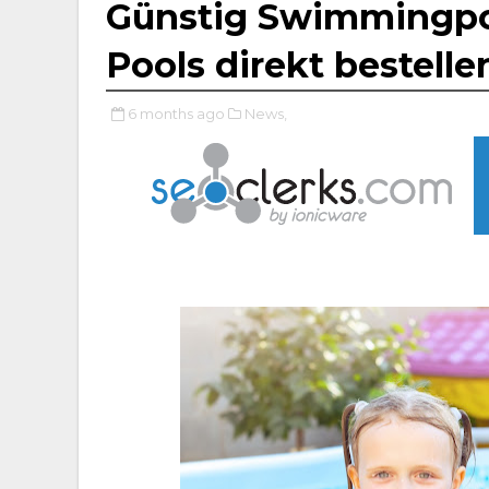
Günstig Swimmingpoo
Pools direkt bestelle
6 months ago
News,