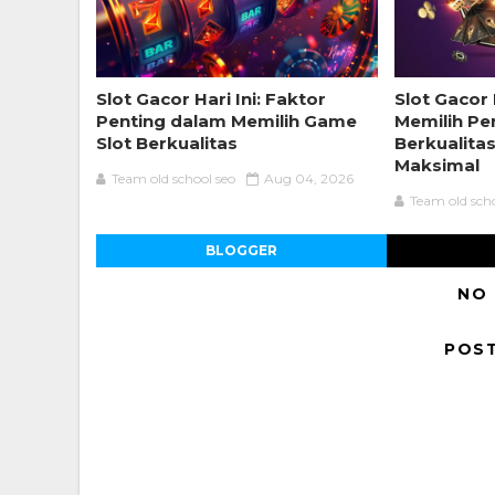
Slot Gacor Hari Ini: Faktor
Slot Gacor 
Penting dalam Memilih Game
Memilih Pe
Slot Berkualitas
Berkualita
Maksimal
Team old school seo
Aug 04, 2026
Team old sch
BLOGGER
NO
POS