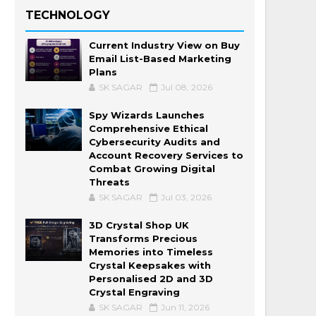
TECHNOLOGY
Current Industry View on Buy
Email List-Based Marketing
Plans
SK SAGAR
Jul 08, 2026
Spy Wizards Launches
Comprehensive Ethical
Cybersecurity Audits and
Account Recovery Services to
Combat Growing Digital
Threats
SK SAGAR
Jul 03, 2026
3D Crystal Shop UK
Transforms Precious
Memories into Timeless
Crystal Keepsakes with
Personalised 2D and 3D
Crystal Engraving
SK SAGAR
Jun 11, 2026